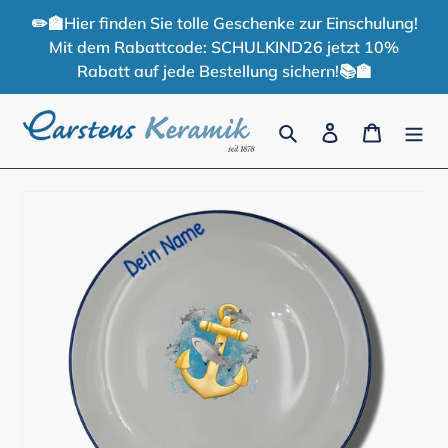
Direkt
✏️🏫Hier finden Sie tolle Geschenke zur Einschulung!
zum
Mit dem Rabattcode: SCHULKIND26 jetzt 10%
Inhalt
Rabatt auf jede Bestellung sichern!📚🏫
Suchen
Einloggen
Warenko