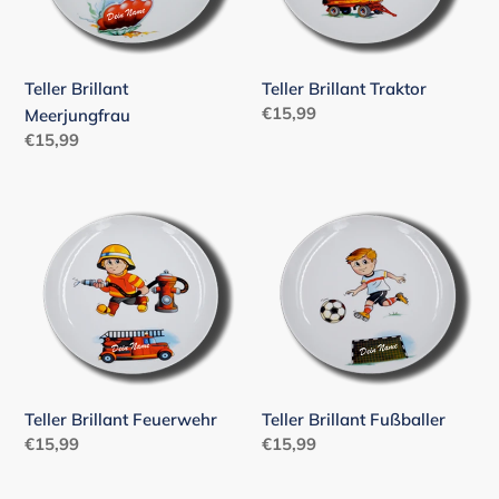
Teller Brillant
Teller Brillant Traktor
Normaler
€15,99
Meerjungfrau
Preis
Normaler
€15,99
Preis
Teller
Teller
Brillant
Brillant
Feuerwehr
Fußballer
Teller Brillant Feuerwehr
Teller Brillant Fußballer
Normaler
€15,99
Normaler
€15,99
Preis
Preis