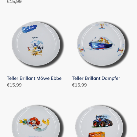
Preis
Normaler
€15,99
Preis
Teller
Teller
Brillant
Brillant
Möwe
Dampfer
Ebbe
Teller Brillant Möwe Ebbe
Teller Brillant Dampfer
Normaler
€15,99
Normaler
€15,99
Preis
Preis
Teller
Teller
Brillant
Brillant
Meerjungfrau
Traktor