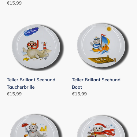
Preis
Normaler
€15,99
Preis
Teller
Teller
Brillant
Brillant
Seehund
Seehund
Taucherbrille
Boot
Teller Brillant Seehund
Teller Brillant Seehund
Taucherbrille
Boot
Normaler
€15,99
Normaler
€15,99
Preis
Preis
Teller
Teller
Brillant
Brillant
Seehund
Seehund
Prinzessin
Weihnachten