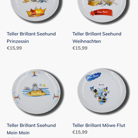
Teller Brillant Seehund
Teller Brillant Seehund
Prinzessin
Weihnachten
Normaler
€15,99
Normaler
€15,99
Preis
Preis
Teller
Teller
Brillant
Brillant
Seehund
Möwe
Moin
Flut
Moin
Teller Brillant Seehund
Teller Brillant Möwe Flut
Normaler
€15,99
Moin Moin