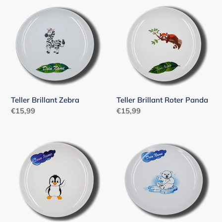
Teller
Teller
Brillant
Brillant
Zebra
Roter
Panda
Teller Brillant Zebra
Teller Brillant Roter Panda
Normaler
€15,99
Normaler
€15,99
Preis
Preis
Teller
Teller
Brillant
Brillant
Pinguin
Eisbär