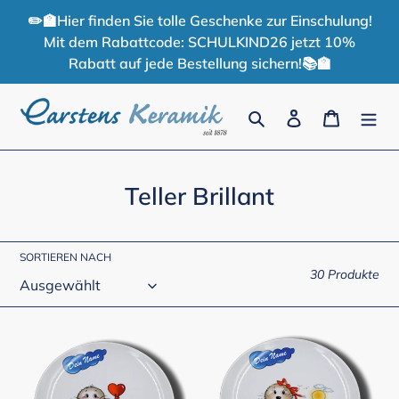
Direkt
✏️🏫Hier finden Sie tolle Geschenke zur Einschulung!
zum
Mit dem Rabattcode: SCHULKIND26 jetzt 10%
Inhalt
Rabatt auf jede Bestellung sichern!📚🏫
Suchen
Einloggen
Warenko
K
Teller Brillant
a
t
SORTIEREN NACH
e
30 Produkte
g
o
Teller
Teller
Brillant
Brillant
r
Seehund
Seehund
i