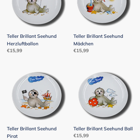
Herzluftballon
Mädchen
e
:
Teller Brillant Seehund
Teller Brillant Seehund
Herzluftballon
Mädchen
Normaler
€15,99
Normaler
€15,99
Preis
Preis
Teller
Teller
Brillant
Brillant
Seehund
Seehund
Pirat
Ball
Teller Brillant Seehund
Teller Brillant Seehund Ball
Normaler
€15,99
Pirat