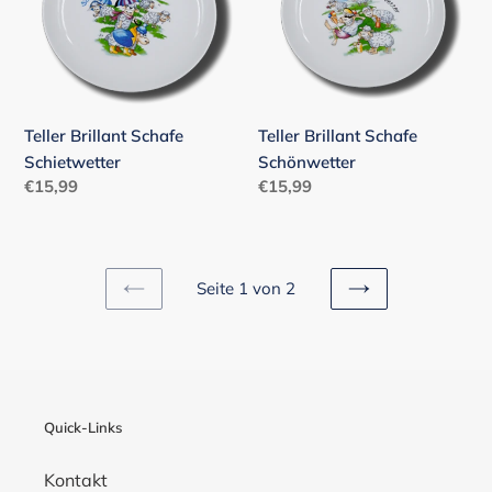
Schietwetter
Schönwetter
Teller Brillant Schafe
Teller Brillant Schafe
Schietwetter
Schönwetter
Normaler
€15,99
Normaler
€15,99
Preis
Preis
Seite 1 von 2
VORHERIGE
NÄCHSTE
SEITE
SEITE
Quick-Links
Kontakt