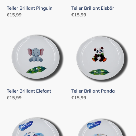
Teller Brillant Pinguin
Teller Brillant Eisbär
Normaler
€15,99
Normaler
€15,99
Preis
Preis
Teller
Teller
Brillant
Brillant
Elefant
Panda
Teller Brillant Elefant
Teller Brillant Panda
Normaler
€15,99
Normaler
€15,99
Preis
Preis
Teller
Teller
Brillant
Brillant
Schafe
Schafe