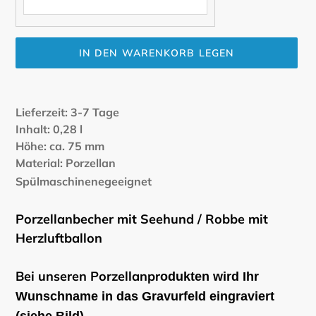
IN DEN WARENKORB LEGEN
Produkt
wird
Lieferzeit: 3-7 Tage
zum
Inhalt: 0,28 l
Warenkorb
Höhe: ca. 75 mm
hinzugefügt
Material: Porzellan
Spülmaschinenegeeignet
Porzellanbecher mit Seehund / Robbe mit
Herzluftballon
Bei unseren Porzellanpr
odukten wird Ihr
Wunschname in das Gravurfeld eingraviert