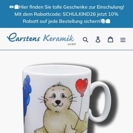
Direkt
✏️🏫Hier finden Sie tolle Geschenke zur Einschulung!
zum
Mit dem Rabattcode: SCHULKIND26 jetzt 10%
Inhalt
Rabatt auf jede Bestellung sichern!📚🏫
Suchen
Einloggen
Warenko