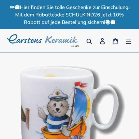
Direkt
✏️🏫Hier finden Sie tolle Geschenke zur Einschulung!
zum
Mit dem Rabattcode: SCHULKIND26 jetzt 10%
Inhalt
Rabatt auf jede Bestellung sichern!📚🏫
Suchen
Einloggen
Warenko