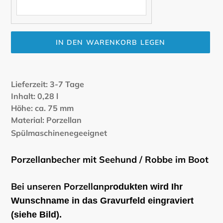
IN DEN WARENKORB LEGEN
Produkt
wird
Lieferzeit: 3-7 Tage
zum
Inhalt: 0,28 l
Warenkorb
Höhe: ca. 75 mm
hinzugefügt
Material: Porzellan
Spülmaschinenegeeignet
Porzellanbecher mit Seehund / Robbe im Boot
Bei unseren Porzellanpr
odukten wird Ihr
Wunschname in das Gravurfeld eingraviert
(siehe Bild).