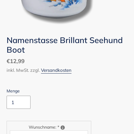
Namenstasse Brillant Seehund
Boot
Normaler
€12,99
Preis
inkl. MwSt. zzgl.
Versandkosten
Menge
Wunschname:
*