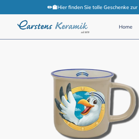
Direkt
✏️🏫Hier finden Sie tolle Geschenke zu
zum
Inhalt
Home