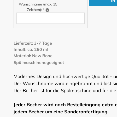
IN
Wunschname (max. 15
Zeichen):
*
Produkt
wird
Lieferzeit: 3-7 Tage
zum
Inhalt: ca. 250 ml
Warenkorb
Material: New Bone
hinzugefügt
Spülmaschinenegeeignet
Modernes Design und hochwertige Qualität - 
Der Wunschname wird eingebrannt und löst si
Der Becher ist für die Spülmaschine und für die
Jeder Becher wird nach Bestelleingang extra a
jedem Becher um eine Sonderanfertigung.