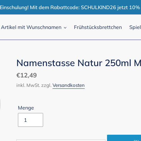
r Einschulung! Mit dem Rabattcode: SCHULKIND26 jetzt 10% 
Artikel mit Wunschnamen
Frühstücksbrettchen
Spie
Namenstasse Natur 250ml M
Normaler
€12,49
Preis
inkl. MwSt. zzgl.
Versandkosten
Menge