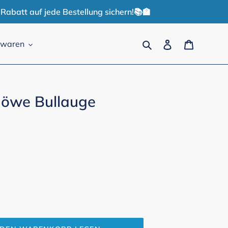
Rabatt auf jede Bestellung sichern!📚🏫
Suchen
Einloggen
Warenko
lwaren
öwe Bullauge