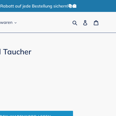
Rabatt auf jede Bestellung sichern!📚🏫
Suchen
Einloggen
Warenko
lwaren
d Taucher