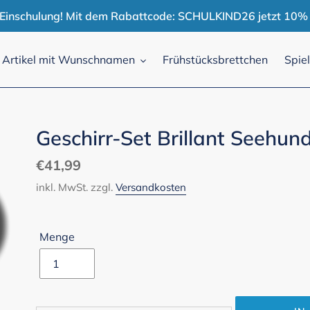
r Einschulung! Mit dem Rabattcode: SCHULKIND26 jetzt 10% 
Artikel mit Wunschnamen
Frühstücksbrettchen
Spie
Geschirr-Set Brillant Seehun
Normaler
€41,99
Preis
inkl. MwSt. zzgl.
Versandkosten
Menge