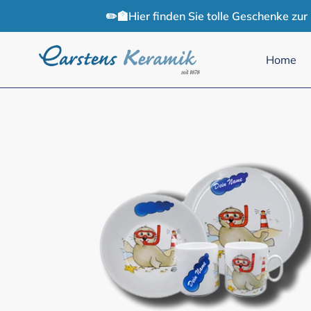
Direkt
✏️🏫Hier finden Sie tolle Geschenke zu
zum
Inhalt
Home