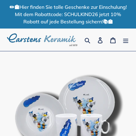
Direkt
✏️🏫Hier finden Sie tolle Geschenke zur Einschulung!
zum
Mit dem Rabattcode: SCHULKIND26 jetzt 10%
Inhalt
Rabatt auf jede Bestellung sichern!📚🏫
Suchen
Einloggen
Warenko