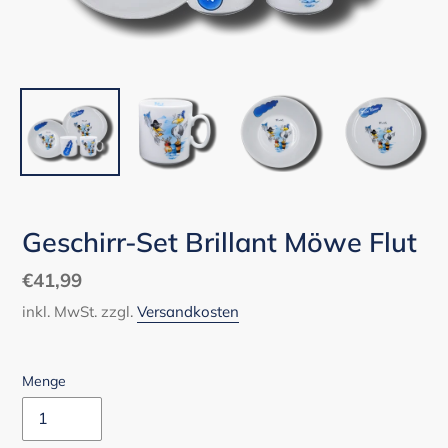
Geschirr-Set Brillant Möwe Flut
Normaler
€41,99
Preis
inkl. MwSt. zzgl.
Versandkosten
Menge