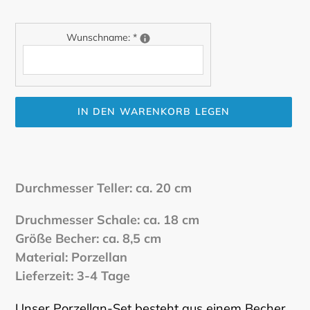
Wunschname:
*
IN DEN WARENKORB LEGEN
Produkt
wird
zum
Durchmesser Teller: ca. 20 cm
Warenkorb
hinzugefügt
Druchmesser Schale: ca. 18 cm
Größe Becher: ca. 8,5 cm
Material: Porzellan
Lieferzeit: 3-4 Tage
Unser Porzellan-Set besteht aus einem Becher,