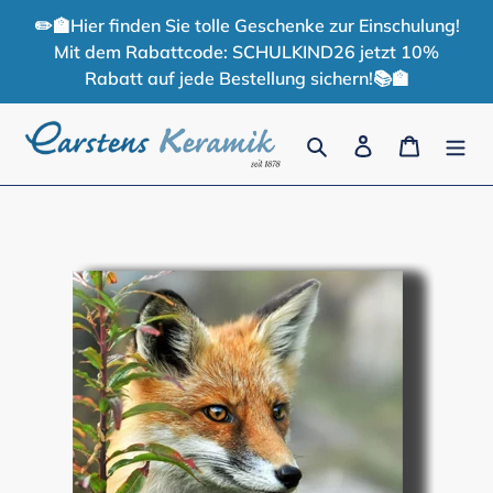
Direkt
✏️🏫Hier finden Sie tolle Geschenke zur Einschulung!
zum
Mit dem Rabattcode: SCHULKIND26 jetzt 10%
Inhalt
Rabatt auf jede Bestellung sichern!📚🏫
Suchen
Einloggen
Warenko