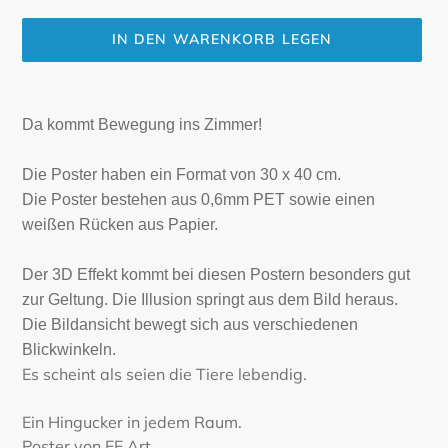
IN DEN WARENKORB LEGEN
Produkt
wird
Da kommt Bewegung ins Zimmer!
zum
Warenkorb
Die Poster haben ein Format von 30 x 40 cm.
hinzugefügt
Die Poster bestehen aus 0,6mm PET sowie einen
weißen Rücken aus Papier.
Der 3D Effekt kommt bei diesen Postern besonders gut
zur Geltung. Die Illusion springt aus dem Bild heraus.
Die Bildansicht bewegt sich aus verschiedenen
Blickwinkeln.
Es scheint als seien die Tiere lebendig.
Ein Hingucker in jedem Raum.
Poster von EE Art.