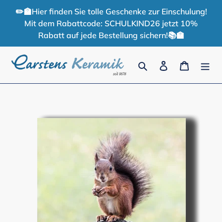
Direkt
✏️🏫Hier finden Sie tolle Geschenke zur Einschulung!
zum
Mit dem Rabattcode: SCHULKIND26 jetzt 10%
Inhalt
Rabatt auf jede Bestellung sichern!📚🏫
Suchen
Einloggen
Warenko