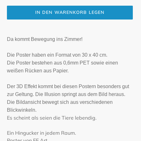
IN DEN WARENKORB LEGEN
Produkt
wird
Da kommt Bewegung ins Zimmer!
zum
Warenkorb
Die Poster haben ein Format von 30 x 40 cm.
hinzugefügt
Die Poster bestehen aus 0,6mm PET sowie einen
weißen Rücken aus Papier.
Der 3D Effekt kommt bei diesen Postern besonders gut
zur Geltung. Die Illusion springt aus dem Bild heraus.
Die Bildansicht bewegt sich aus verschiedenen
Blickwinkeln.
Es scheint als seien die Tiere lebendig.
Ein Hingucker in jedem Raum.
Poster von EE Art.