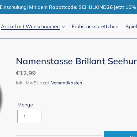
r Einschulung! Mit dem Rabattcode: SCHULKIND26 jetzt 10% 
Artikel mit Wunschnamen
Frühstücksbrettchen
Spie
Namenstasse Brillant Seehu
Normaler
€12,99
Preis
inkl. MwSt. zzgl.
Versandkosten
Menge