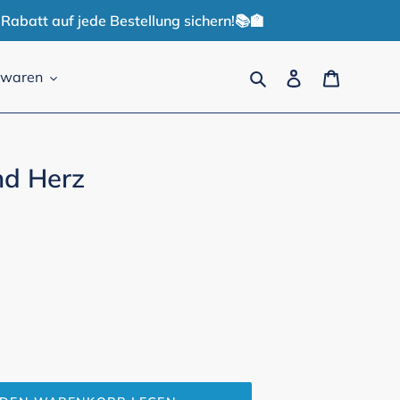
Rabatt auf jede Bestellung sichern!📚🏫
Suchen
Einloggen
Warenko
lwaren
nd Herz