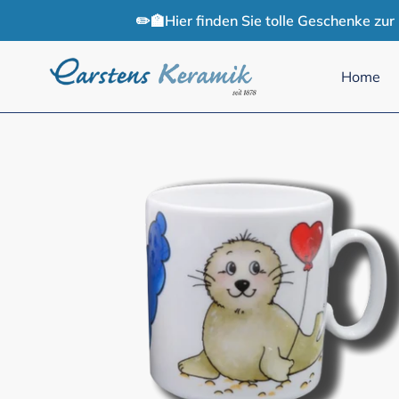
Direkt
✏️🏫Hier finden Sie tolle Geschenke zu
zum
Inhalt
Home