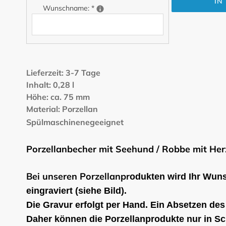
IN
Wunschname:
*
Produkt
wird
Lieferzeit: 3-7 Tage
zum
Inhalt: 0,28 l
Warenkorb
Höhe: ca. 75 mm
hinzugefügt
Material: Porzellan
Spülmaschinenegeeignet
Porzellanbecher mit Seehund / Robbe mit Her
Bei unseren Porzellanpr
odukten wird Ihr Wun
eingraviert (siehe Bild).
Die Gravur erfolgt per Hand. Ein Absetzen des 
Daher können die Porzellanprodukte nur in Sch