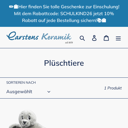
Direkt
✏️🏫Hier finden Sie tolle Geschenke zur Einschulung!
zum
Mit dem Rabattcode: SCHULKIND26 jetzt 10%
Inhalt
Rabatt auf jede Bestellung sichern!📚🏫
Suchen
Einloggen
Warenko
K
Plüschtiere
a
t
SORTIEREN NACH
e
1 Produkt
g
o
Plüschseehund
Carli
r
30
i