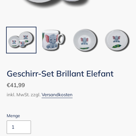
Geschirr-Set Brillant Elefant
Normaler
€41,99
Preis
inkl. MwSt. zzgl.
Versandkosten
Menge