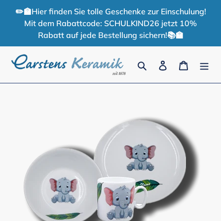
Direkt
✏️🏫Hier finden Sie tolle Geschenke zur Einschulung!
zum
Mit dem Rabattcode: SCHULKIND26 jetzt 10%
Inhalt
Rabatt auf jede Bestellung sichern!📚🏫
Suchen
Einloggen
Warenko