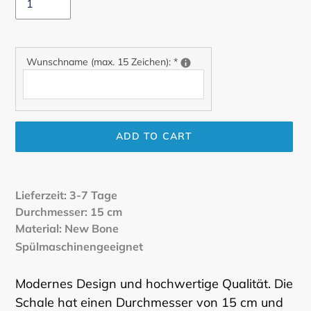
Wunschname (max. 15 Zeichen):
*
ADD TO CART
Adding
product
Lieferzeit: 3-7 Tage
to
Durchmesser: 15 cm
your
Material: New Bone
cart
Spülmaschinengeeignet
Modernes Design und hochwertige Qualität. Die
Schale hat einen Durchmesser von 15 cm und