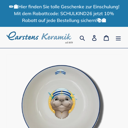
Skip
✏️🏫Hier finden Sie tolle Geschenke zur Einschulung!
to
Mit dem Rabattcode: SCHULKIND26 jetzt 10%
content
Rabatt auf jede Bestellung sichern!📚🏫
Search
Log in
Cart