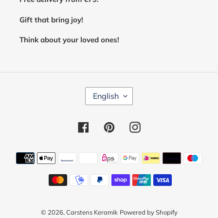
Gift that bring joy!
Think about your loved ones!
L
English
A
N
G
Facebook
Pinterest
Instagram
U
A
G
E
Payment
methods
© 2026,
Carstens Keramik
Powered by Shopify