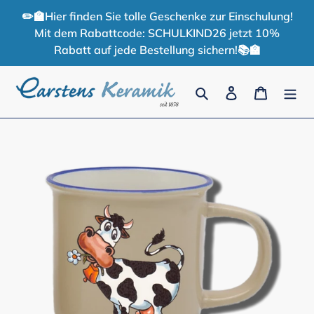
Skip
✏️🏫Hier finden Sie tolle Geschenke zur Einschulung!
to
Mit dem Rabattcode: SCHULKIND26 jetzt 10%
content
Rabatt auf jede Bestellung sichern!📚🏫
Search
Log in
Cart