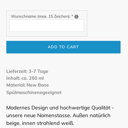
Wunschname (max. 15 Zeichen):
*
ADD TO CART
Adding
product
Lieferzeit: 3-7 Tage
to
Inhalt: ca. 250 ml
your
Material: New Bone
cart
Spülmaschinenegeeignet
Modernes Design und hochwertige Qualität -
unsere neue Namenstasse. Außen natürlich
beige, innen strahlend weiß.